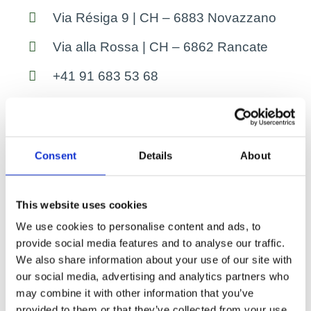
Via Résiga 9 | CH – 6883 Novazzano
Via alla Rossa | CH – 6862 Rancate
+41 91 683 53 68
info@metalservice.ch
www.metalservice.ch
Consent
Details
About
Orari
Da lunedì al Venerdì
This website uses cookies
dalle 07:30 alle 12:00 e dalle 13:30 alle 17:30
We use cookies to personalise content and ads, to
provide social media features and to analyse our traffic.
We also share information about your use of our site with
N
our social media, advertising and analytics partners who
o
may combine it with other information that you’ve
m
provided to them or that they’ve collected from your use